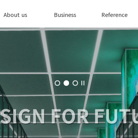
About us
Business
Reference
개요
통합배선
주요고객
인사말
네트워크
연혁
교환기
조직도
주파수분할다중화장치